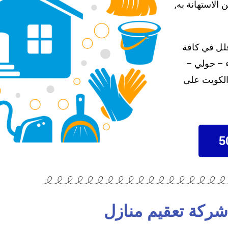
الاستهانة به,
لل في كافة
ء – حولي –
الكويت على
شركة تعقيم منازل