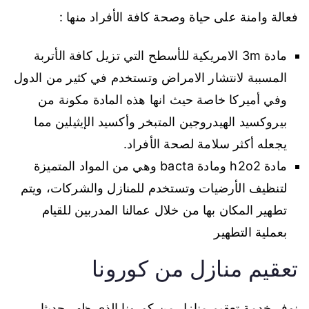
فعالة وامنة على حياة وصحة كافة الأفراد منها :
مادة 3m الامريكية للأسطح التي تزيل كافة الأتربة
المسببة لانتشار الامراض وتستخدم في كثير من الدول
وفي أميركا خاصة حيث انها هذه المادة مكونة من
بيروكسيد الهيدروجين المتبخر وأكسيد الإيثيلين مما
يجعله أكثر سلامة لصحة الأفراد.
مادة h2o2 ومادة bacta وهي من المواد المتميزة
لتنظيف الأرضيات وتستخدم للمنازل والشركات، ويتم
تطهير المكان بها من خلال عمالنا المدربين للقيام
بعملية التطهير
تعقيم منازل من كورونا
نوفر خدمة تعقيم منازل من كورونا الذي ظهر حديثا